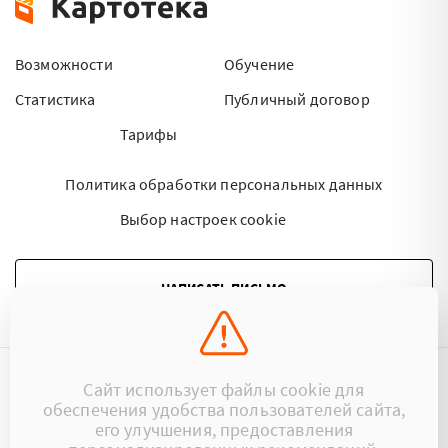
Возможности
Обучение
Статистика
Публичный договор
Тарифы
Политика обработки персональных данных
Выбор настроек cookie
НАПИСАТЬ ПИСЬМО
Сайт использует файлы cookie для
©2015 - 2026 Kartoteka.by Все права защищены.
обеспечения удобства пользователей сайта,
его улучшения, предоставления
+375 (29) 17-383-17
ООО «Картотека»