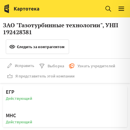
Италия
Ирландия
Люксембург
Литва
ЗАО "Газотурбинные технологии", УНП
Латвия
Македония
192428381
Нидерланды
Норвегия
Следить за контрагентом
Словения
Сербия
Франция
Финляндия
Исправить
Выборка
Узнать учредителей
Я представитель этой компании
Швеция
Эстония
Мальта
ЕГР
Действующий
МНС
Действующий