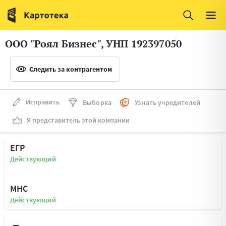
Италия
Ирландия
Люксембург
Литва
ООО "Роял Бизнес", УНП 192397050
Латвия
Македония
Следить за контрагентом
Нидерланды
Норвегия
Словения
Сербия
Исправить
Выборка
Узнать учредителей
Франция
Финляндия
Я представитель этой компании
Швеция
Эстония
ЕГР
Мальта
Действующий
МНС
Действующий