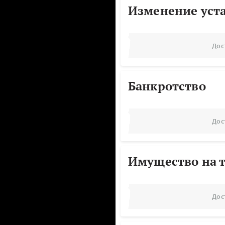
Изменение уст
Дос
Банкротство
Дос
Имущество на т
Дос