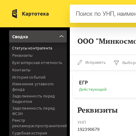
Бел
Сводка
ООО "Минкосмо
Авс
Статусы контрагента
Гер
Реквизиты
Люк
Исправить
Бухгалтерская отчетность
Выбор
Контакты
Нид
История событий
Фра
ЕГР
Изменение уставного
фонда
Действующий
Мал
Задолженность перед
бюджетом
Реквизиты
Задолженность перед
ФСЗН
Реестр
УНП
рекламораспространителей
192390679
Судебная история