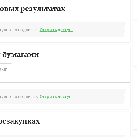
овых результатах
тупно по подписке.
Открыть доступ.
 бумагами
ВЫЕ
тупно по подписке.
Открыть доступ.
осзакупках