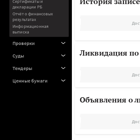
История записе
Сертификаты и
декларации РБ
Отчёт о финансовых
результатах
Дос
Информационная
выписка
Проверки
Ликвидация по
Суды
Тендеры
Дос
Ценные бумаги
Объявления о 
Дос