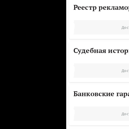
Реестр реклам
Дос
Судебная исто
Дос
Банковские га
Дос