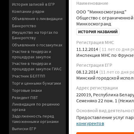
Наименование
История записей в ЕГР
Компании рядом
ООО "Минкосмогранд"
Общество с ограниченной
Объявления о ликвидации
Минкосмогранд
Банкротство
ИСТОРИЯ НАЗВАНИЙ
Имущество на торгах по
Банкротству
Регистрация МНС
Объявления о госзакупках
11.12.2014
( 11 лет со дня 
Участие в тендерах и
Инспекция МНС по Фрунзе
процедурах закупок
Участие в тендерах и
Регистрация ЕГР
процедурах закупок ГИАС
08.12.2014
(11 лет со дня р
Участник БЕЛТПП
Минский городской испол
Торги ценными бумагами
Адрес регистрации
Торговые знаки
220019, Республика Белар
Резидент ПВТ
Семеняко 22 пом. 1 (Нежи
Ликвидация по решению
органа
Основной вид деятельнос
Задолженность перед
Предоставление услуг па
таможенными органами
конкурентов
Выписки ЕГР