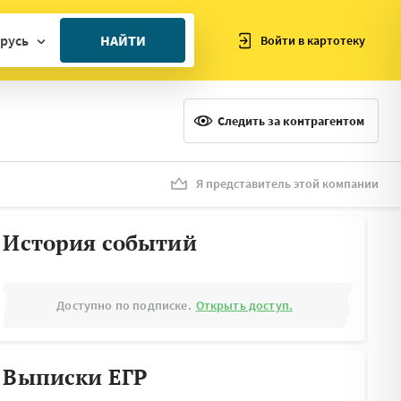
русь
НАЙТИ
Войти в картотеку
ан
ия
Следить за контрагентом
ия
ния
Я представитель этой компании
я
История событий
Доступно по подписке.
Открыть доступ.
Выписки ЕГР