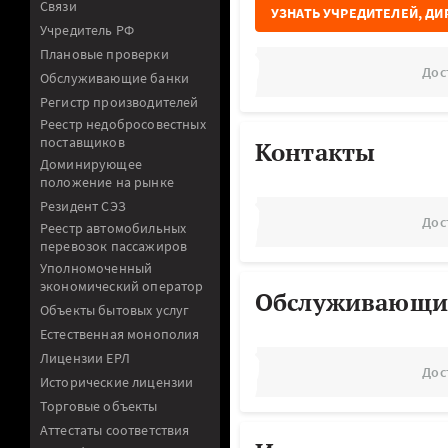
Связи
УЗНАТЬ УЧРЕДИТЕЛЕЙ, ДИ
Учредитель РФ
Плановые проверки
Дос
Обслуживающие банки
Регистр производителей
Реестр недобросовестных
поставщиков
Контакты
Доминирующее
положение на рынке
Резидент СЭЗ
Дос
Реестр автомобильных
перевозок пассажиров
Уполномоченный
экономический оператор
Обслуживающи
Объекты бытовых услуг
Естественная монополия
Лицензии ЕРЛ
Дос
Исторические лицензии
Торговые объекты
Аттестаты соответствия