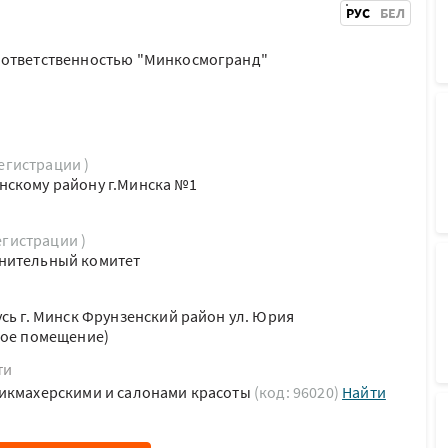
РУС
БЕЛ
 ответственностью "Минкосмогранд"
регистрации )
нскому району г.Минска №1
егистрации )
нительный комитет
усь г. Минск Фрунзенский район ул. Юрия
лое помещение)
ти
рикмахерскими и салонами красоты
(код: 96020)
Найти