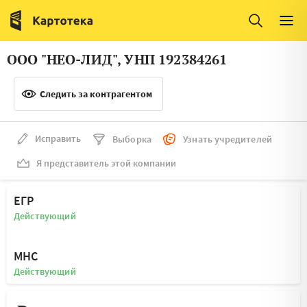
Италия
Ирландия
Люксембург
Литва
ООО "НЕО-ЛИД", УНП 192384261
Латвия
Македония
Следить за контрагентом
Нидерланды
Норвегия
Словения
Сербия
Исправить
Выборка
Узнать учредителей
Франция
Финляндия
Я представитель этой компании
Швеция
Эстония
ЕГР
Мальта
Действующий
МНС
Действующий