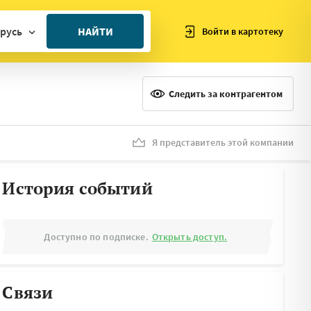
русь
НАЙТИ
Войти в картотеку
ан
ия
Следить за контрагентом
ия
ния
Я представитель этой компании
я
История событий
Доступно по подписке.
Открыть доступ.
Связи