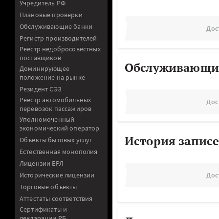
Учредитель РФ
Плановые проверки
Обслуживающие банки
Дос
Регистр производителей
Реестр недобросовестных
поставщиков
Обслуживающи
Доминирующее
положение на рынке
Резидент СЭЗ
Реестр автомобильных
Дос
перевозок пассажиров
Уполномоченный
экономический оператор
История записе
Объекты бытовых услуг
Естественная монополия
Лицензии ЕРЛ
Исторические лицензии
Дос
Торговые объекты
Аттестаты соответствия
Сертификаты и
декларации РБ