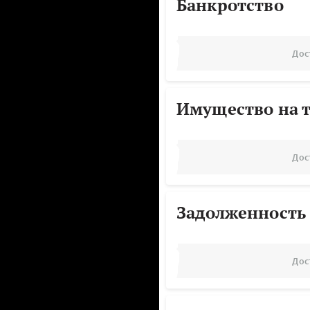
Банкротство
Дос
Имущество на т
Дос
Задолженность
Дос