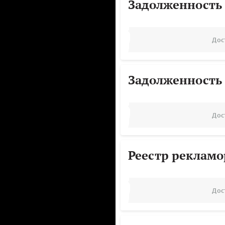
Задолженность
Дос
Задолженность
Дос
Реестр реклам
Дос