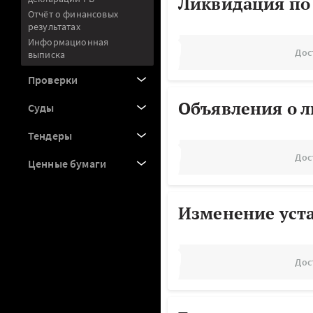
Ликвидация по
Отчёт о финансовых
результатах
Информационная
Дос
выписка
Проверки
Объявления о 
Суды
Тендеры
Дос
Ценные бумаги
Изменение уст
Дос