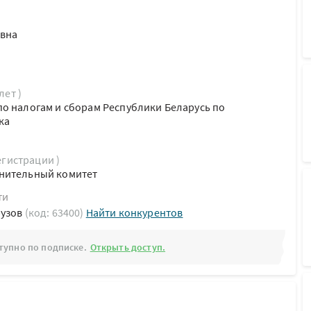
вна
лет )
о налогам и сборам Республики Беларусь по
ка
егистрации )
нительный комитет
ти
рузов
(код: 63400)
Найти конкурентов
тупно по подписке.
Открыть доступ.