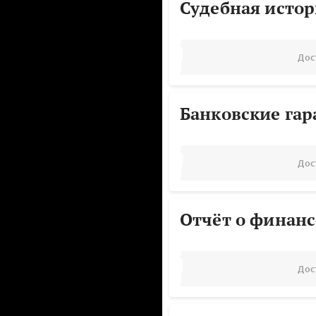
Судебная исто
Дос
Банковские га
Дос
Отчёт о финанс
Дос