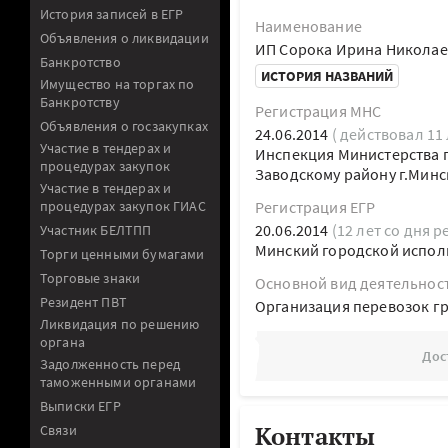
История записей в ЕГР
Наименование
Объявления о ликвидации
ИП Сорока Ирина Николае
Банкротство
ИСТОРИЯ НАЗВАНИЙ
Имущество на торгах по
Банкротству
Регистрация МНС
Объявления о госзакупках
24.06.2014
( действовал 11 
Участие в тендерах и
Инспекция Министерства п
процедурах закупок
Заводскому району г.Минс
Участие в тендерах и
процедурах закупок ГИАС
Регистрация ЕГР
20.06.2014
(12 лет со дня р
Участник БЕЛТПП
Минский городской испол
Торги ценными бумагами
Торговые знаки
Основной вид деятельнос
Резидент ПВТ
Организация перевозок г
Ликвидация по решению
органа
Дос
Задолженность перед
таможенными органами
Выписки ЕГР
Контакты
Связи