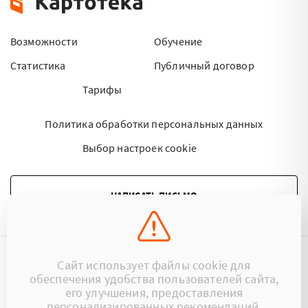
Возможности
Обучение
Статистика
Публичный договор
Тарифы
Политика обработки персональных данных
Выбор настроек cookie
НАПИСАТЬ ПИСЬМО
Сайт использует файлы cookie для
©2015 - 2026 Kartoteka.by Все права защищены.
обеспечения удобства пользователей сайта,
его улучшения, предоставления
+375 (29) 17-383-17
ООО «Картотека»
персонализированных рекомендаций.