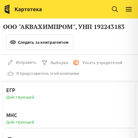
Италия
Ирландия
Люксембург
Литва
ООО "АКВАХИМПРОМ", УНП 192243183
Латвия
Македония
Следить за контрагентом
Нидерланды
Норвегия
Словения
Сербия
Исправить
Выборка
Узнать учредителей
Франция
Финляндия
Я представитель этой компании
Швеция
Эстония
ЕГР
Мальта
Действующий
МНС
Действующий