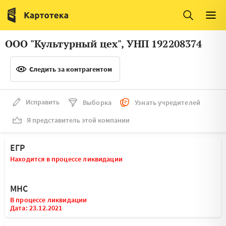
Италия
Ирландия
Люксембург
Литва
ООО "Культурный цех", УНП 192208374
Латвия
Македония
Следить за контрагентом
Нидерланды
Норвегия
Словения
Сербия
Исправить
Выборка
Узнать учредителей
Франция
Финляндия
Я представитель этой компании
Швеция
Эстония
ЕГР
Мальта
Находится в процессе ликвидации
МНС
В процессе ликвидации
Дата: 23.12.2021