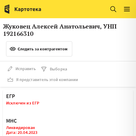
Италия
Ирландия
Люксембург
Литва
Жуковец Алексей Анатольевич, УНП
Латвия
Македония
192166310
Нидерланды
Норвегия
Следить за контрагентом
Словения
Сербия
Франция
Финляндия
Исправить
Выборка
Я представитель этой компании
Швеция
Эстония
Мальта
ЕГР
Исключен из ЕГР
МНС
Ликвидирован
Дата: 20.04.2023