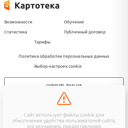
Возможности
Обучение
Статистика
Публичный договор
Тарифы
Политика обработки персональных данных
Выбор настроек cookie
НАПИСАТЬ ПИСЬМО
Сайт использует файлы cookie для
©2015 - 2026 Kartoteka.by Все права защищены.
обеспечения удобства пользователей сайта,
его улучшения, предоставления