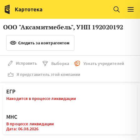
Италия
Ирландия
Люксембург
Литва
ООО "Аксамитмебель", УНП 192020192
Латвия
Македония
Следить за контрагентом
Нидерланды
Норвегия
Словения
Сербия
Исправить
Выборка
Узнать учредителей
Франция
Финляндия
Я представитель этой компании
Швеция
Эстония
ЕГР
Мальта
Находится в процессе ликвидации
МНС
В процессе ликвидации
Дата: 06.08.2026