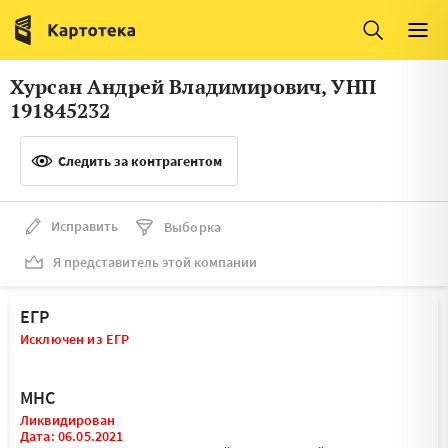
Италия
Ирландия
Люксембург
Литва
Хурсан Андрей Владимирович, УНП
Латвия
Македония
191845232
Нидерланды
Норвегия
Следить за контрагентом
Словения
Сербия
Франция
Финляндия
Исправить
Выборка
Я представитель этой компании
Швеция
Эстония
Мальта
ЕГР
Исключен из ЕГР
МНС
Ликвидирован
Дата: 06.05.2021