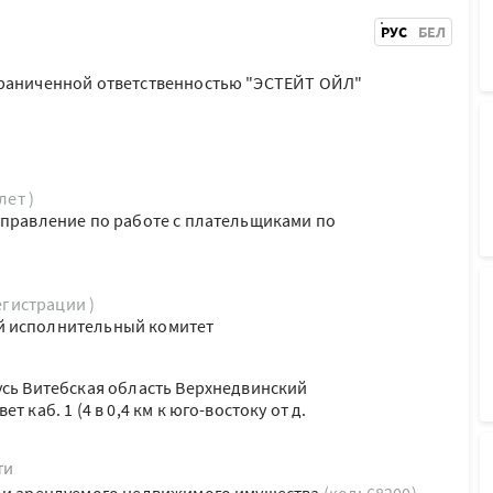
РУС
БЕЛ
граниченной ответственностью "ЭСТЕЙТ ОЙЛ"
лет )
управление по работе с плательщиками по
егистрации )
й исполнительный комитет
усь Витебская область Верхнедвинский
 каб. 1 (4 в 0,4 км к юго-востоку от д.
ти