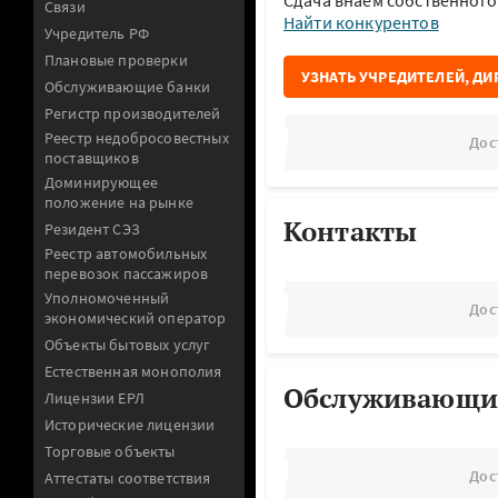
Сдача внаем собственног
Связи
Найти конкурентов
Учредитель РФ
Плановые проверки
УЗНАТЬ УЧРЕДИТЕЛЕЙ, ДИ
Обслуживающие банки
Регистр производителей
Реестр недобросовестных
Дос
поставщиков
Доминирующее
положение на рынке
Контакты
Резидент СЭЗ
Реестр автомобильных
перевозок пассажиров
Уполномоченный
Дос
экономический оператор
Объекты бытовых услуг
Естественная монополия
Обслуживающи
Лицензии ЕРЛ
Исторические лицензии
Торговые объекты
Дос
Аттестаты соответствия