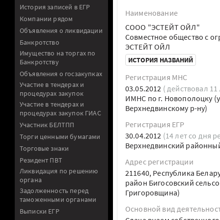
История записей в ЕГР
Наименование
Компании рядом
СООО "ЭСТЕЙТ ОЙЛ"
Объявления о ликвидации
Совместное общество с о
Банкротство
ЭСТЕЙТ ОЙЛ
Имущество на торгах по
ИСТОРИЯ НАЗВАНИЙ
Банкротству
Объявления о госзакупках
Регистрация МНС
Участие в тендерах и
03.05.2012
( действовал 11 
процедурах закупок
ИМНС по г. Новополоцку (
Участие в тендерах и
Верхнедвинскому р-ну)
процедурах закупок ГИАС
Регистрация ЕГР
Участник БЕЛТПП
30.04.2012
(14 лет со дня р
Торги ценными бумагами
Верхнедвинский районны
Торговые знаки
Резидент ПВТ
Адрес регистрации
Ликвидация по решению
211640, Республика Белар
органа
район Бигосовский сельсовет
Задолженность перед
Григоровщина)
таможенными органами
Основной вид деятельнос
Выписки ЕГР