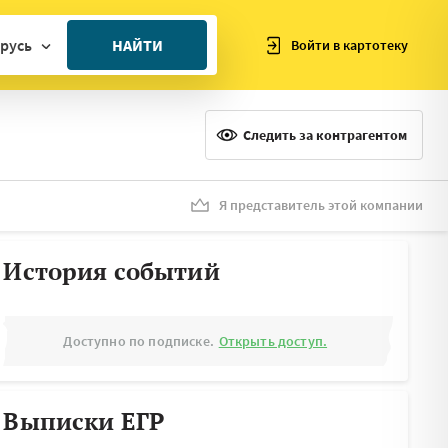
русь
НАЙТИ
Войти в картотеку
ан
ия
Следить за контрагентом
ия
ния
Я представитель этой компании
я
История событий
Доступно по подписке.
Открыть доступ.
Выписки ЕГР