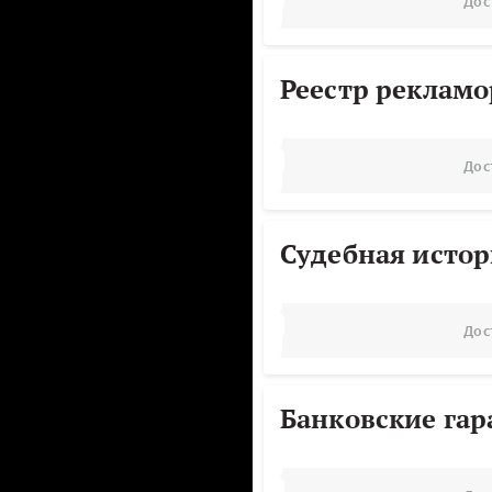
Дос
Реестр реклам
Дос
Судебная исто
Дос
Банковские га