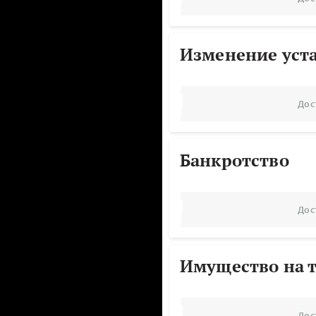
Изменение уст
Дос
Банкротство
Дос
Имущество на т
Дос