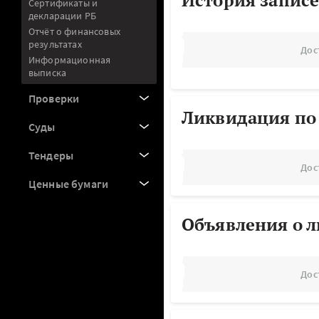
История записе
Сертификаты и
декларации РБ
Отчёт о финансовых
результатах
Дос
Информационная
выписка
Проверки
Ликвидация по
Суды
Тендеры
Дос
Ценные бумаги
Объявления о 
Дос