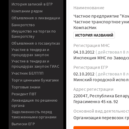
История записей в ЕГР
Наименование
Компании рядом
Частное предприятие "Ко
Объявления о ликвидации
Частное транспортное ун
Банкротство
КомпасНик
Имущество на торгах по
ИСТОРИЯ НАЗВАНИЙ
Банкротству
Объявления о госзакупках
Регистрация МНС
Участие в тендерах и
04.10.2012
( действовал 8 л
процедурах закупок
Инспекция МНС по Заводск
Участие в тендерах и
процедурах закупок ГИАС
Регистрация ЕГР
Участник БЕЛТПП
02.10.2012
( действовал 8 л
Минский городской испол
Торги ценными бумагами
Торговые знаки
Адрес регистрации
Резидент ПВТ
220047, Республика Белару
Ликвидация по решению
Герасименко 45 кв. 92
органа
Основной вид деятельнос
Задолженность перед
таможенными органами
Организация перевозок г
Выписки ЕГР