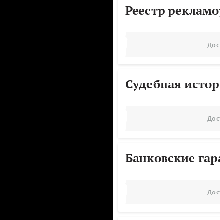
Реестр реклам
Дос
Судебная исто
Дос
Банковские га
Дос