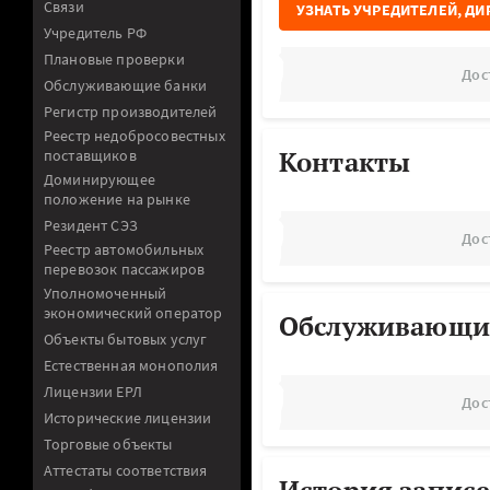
Связи
УЗНАТЬ УЧРЕДИТЕЛЕЙ, ДИ
Учредитель РФ
Плановые проверки
Дос
Обслуживающие банки
Регистр производителей
Реестр недобросовестных
Контакты
поставщиков
Доминирующее
положение на рынке
Резидент СЭЗ
Дос
Реестр автомобильных
перевозок пассажиров
Уполномоченный
экономический оператор
Обслуживающи
Объекты бытовых услуг
Естественная монополия
Лицензии ЕРЛ
Дос
Исторические лицензии
Торговые объекты
Аттестаты соответствия