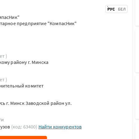
РУС
БЕЛ
мпасНик"
итарное предприятие "КомпасНик"
ет )
ому району г. Минска
ет )
нительный комитет
сь г. Минск Заводской район ул.
ти
рузов
(код: 63400)
Найти конкурентов