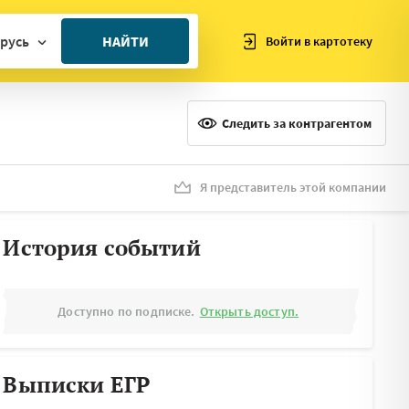
русь
НАЙТИ
Войти в картотеку
ан
ия
Следить за контрагентом
ия
ния
Я представитель этой компании
я
История событий
Доступно по подписке.
Открыть доступ.
Выписки ЕГР