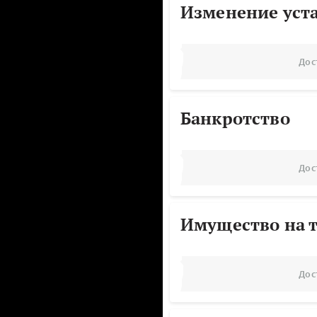
Изменение уст
Дос
Банкротство
Дос
Имущество на т
Дос