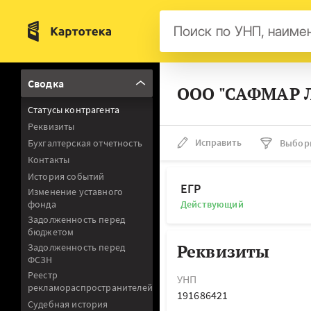
Бел
Сводка
ООО "САФМАР Л
Авс
Статусы контрагента
Гер
Реквизиты
Люк
Исправить
Бухгалтерская отчетность
Выбор
Контакты
Нид
История событий
Фра
ЕГР
Изменение уставного
фонда
Действующий
Мал
Задолженность перед
бюджетом
Реквизиты
Задолженность перед
ФСЗН
Реестр
УНП
рекламораспространителей
191686421
Судебная история