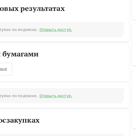
овых результатах
тупно по подписке.
Открыть доступ.
 бумагами
ВЫЕ
тупно по подписке.
Открыть доступ.
осзакупках