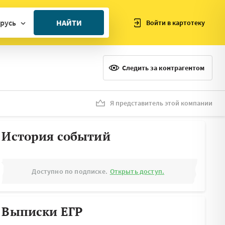
русь
НАЙТИ
Войти в картотеку
ан
ия
Следить за контрагентом
ия
ния
Я представитель этой компании
я
История событий
Доступно по подписке.
Открыть доступ.
Выписки ЕГР