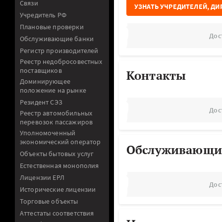
Связи
УЗНАТЬ УЧРЕДИТЕЛЕЙ, ДИ
Учредитель РФ
Плановые проверки
Дос
Обслуживающие банки
Регистр производителей
Реестр недобросовестных
поставщиков
Контакты
Доминирующее
положение на рынке
Резидент СЭЗ
Дос
Реестр автомобильных
перевозок пассажиров
Уполномоченный
экономический оператор
Обслуживающи
Объекты бытовых услуг
Естественная монополия
Лицензии ЕРЛ
Дос
Исторические лицензии
Торговые объекты
Аттестаты соответствия