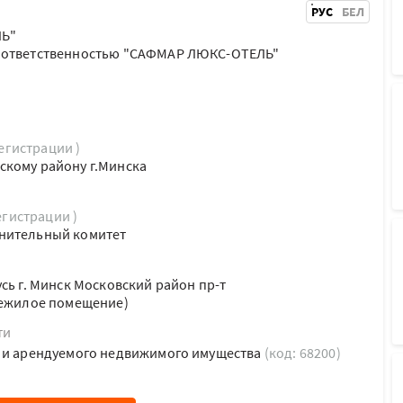
РУС
БЕЛ
Ь"
й ответственностью "САФМАР ЛЮКС-ОТЕЛЬ"
регистрации )
скому району г.Минска
егистрации )
нительный комитет
сь г. Минск Московский район пр-т
Нежилое помещение)
ти
о и арендуемого недвижимого имущества
(код: 68200)