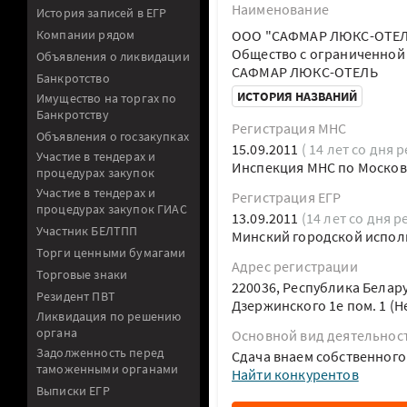
Наименование
История записей в ЕГР
Компании рядом
ООО "САФМАР ЛЮКС-ОТЕЛ
Общество с ограниченно
Объявления о ликвидации
САФМАР ЛЮКС-ОТЕЛЬ
Банкротство
ИСТОРИЯ НАЗВАНИЙ
Имущество на торгах по
Банкротству
Регистрация МНС
Объявления о госзакупках
15.09.2011
( 14 лет со дня 
Участие в тендерах и
Инспекция МНС по Москов
процедурах закупок
Участие в тендерах и
Регистрация ЕГР
процедурах закупок ГИАС
13.09.2011
(14 лет со дня р
Участник БЕЛТПП
Минский городской испол
Торги ценными бумагами
Адрес регистрации
Торговые знаки
220036, Республика Белару
Резидент ПВТ
Дзержинского 1е пом. 1 (
Ликвидация по решению
органа
Основной вид деятельнос
Задолженность перед
Сдача внаем собственног
таможенными органами
Найти конкурентов
Выписки ЕГР