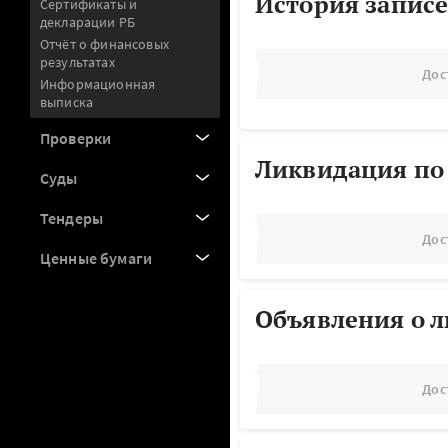
История записе
Сертификаты и
декларации РБ
Отчёт о финансовых
результатах
Дос
Информационная
выписка
Проверки
Ликвидация по
Суды
Тендеры
Дос
Ценные бумаги
Объявления о 
Дос