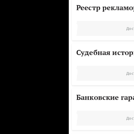
Реестр реклам
Дос
Судебная исто
Дос
Банковские га
Дос