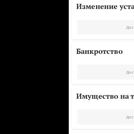
Изменение уст
Дос
Банкротство
Дос
Имущество на т
Дос