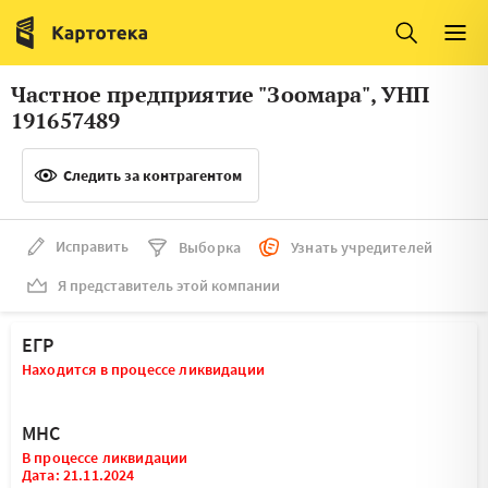
Италия
Ирландия
Люксембург
Литва
Частное предприятие "Зоомара", УНП
Латвия
Македония
191657489
Нидерланды
Норвегия
Следить за контрагентом
Словения
Сербия
Франция
Финляндия
Исправить
Выборка
Узнать учредителей
Я представитель этой компании
Швеция
Эстония
Мальта
ЕГР
Находится в процессе ликвидации
МНС
В процессе ликвидации
Дата: 21.11.2024