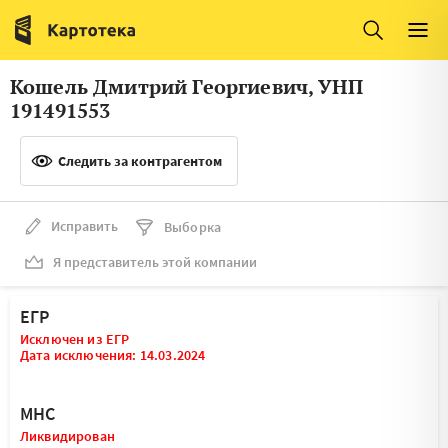
Италия
Ирландия
Люксембург
Литва
Кошель Дмитрий Георгиевич, УНП
Латвия
Македония
191491553
Нидерланды
Норвегия
Следить за контрагентом
Словения
Сербия
Франция
Финляндия
Исправить
Выборка
Я представитель этой компании
Швеция
Эстония
Мальта
ЕГР
Исключен из ЕГР
Дата исключения: 14.03.2024
МНС
Ликвидирован