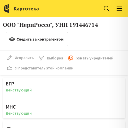
Италия
Ирландия
Люксембург
Литва
ООО "НериРоссо", УНП 191446714
Латвия
Македония
Следить за контрагентом
Нидерланды
Норвегия
Словения
Сербия
Исправить
Выборка
Узнать учредителей
Франция
Финляндия
Я представитель этой компании
Швеция
Эстония
ЕГР
Мальта
Действующий
МНС
Действующий