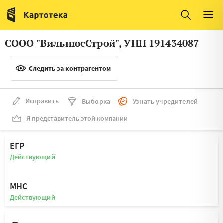
Италия
Ирландия
Люксембург
Литва
СООО "ВильнюсСтрой", УНП 191434087
Латвия
Македония
Следить за контрагентом
Нидерланды
Норвегия
Словения
Сербия
Исправить
Выборка
Узнать учредителей
Франция
Финляндия
Я представитель этой компании
Швеция
Эстония
ЕГР
Мальта
Действующий
МНС
Действующий