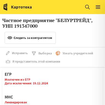
Италия
Ирландия
Люксембург
Литва
Частное предприятие "БЕЛУРТРЕЙД",
Латвия
Македония
УНП 191347000
Нидерланды
Норвегия
Следить за контрагентом
Словения
Сербия
Франция
Финляндия
Исправить
Выборка
Узнать учредителей
Я представитель этой компании
Швеция
Эстония
Мальта
ЕГР
Исключен из ЕГР
Дата исключения: 19.12.2024
МНС
Ликвидирован