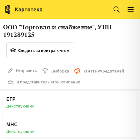
Италия
Ирландия
Люксембург
Литва
ООО "Торговля и снабжение", УНП
Латвия
Македония
191289125
Нидерланды
Норвегия
Следить за контрагентом
Словения
Сербия
Франция
Финляндия
Исправить
Выборка
Узнать учредителей
Я представитель этой компании
Швеция
Эстония
Мальта
ЕГР
Действующий
МНС
Действующий