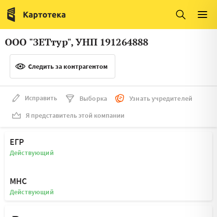
Италия
Ирландия
Люксембург
Литва
ООО "ЗЕТтур", УНП 191264888
Латвия
Македония
Следить за контрагентом
Нидерланды
Норвегия
Словения
Сербия
Исправить
Выборка
Узнать учредителей
Франция
Финляндия
Я представитель этой компании
Швеция
Эстония
ЕГР
Мальта
Действующий
МНС
Действующий