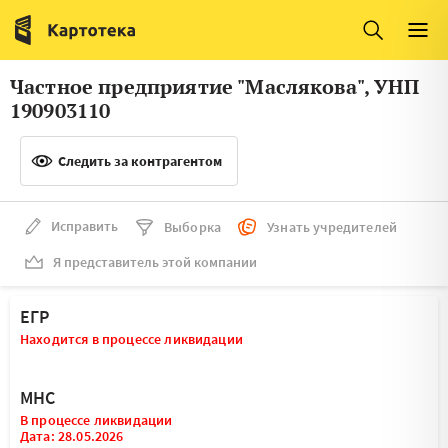
Италия
Ирландия
Люксембург
Литва
Частное предприятие "Маслякова", УНП
Латвия
Македония
190903110
Нидерланды
Норвегия
Следить за контрагентом
Словения
Сербия
Франция
Финляндия
Исправить
Выборка
Узнать учредителей
Я представитель этой компании
Швеция
Эстония
Мальта
ЕГР
Находится в процессе ликвидации
МНС
В процессе ликвидации
Дата: 28.05.2026