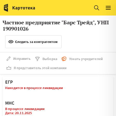
Италия
Ирландия
Люксембург
Литва
Частное предприятие "Барс Трейд", УНП
Латвия
Македония
190901026
Нидерланды
Норвегия
Следить за контрагентом
Словения
Сербия
Франция
Финляндия
Исправить
Выборка
Узнать учредителей
Я представитель этой компании
Швеция
Эстония
Мальта
ЕГР
Находится в процессе ликвидации
МНС
В процессе ликвидации
Дата: 20.11.2025