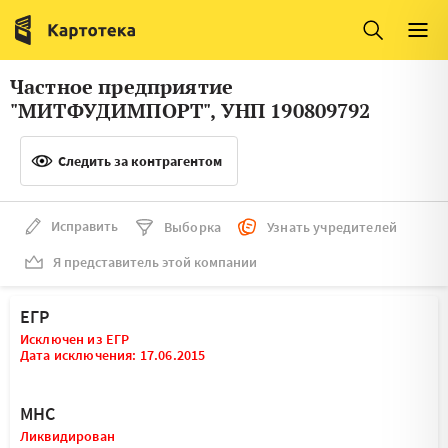
Италия
Ирландия
Люксембург
Литва
Частное предприятие
Латвия
Македония
"МИТФУДИМПОРТ", УНП 190809792
Нидерланды
Норвегия
Следить за контрагентом
Словения
Сербия
Франция
Финляндия
Исправить
Выборка
Узнать учредителей
Я представитель этой компании
Швеция
Эстония
Мальта
ЕГР
Исключен из ЕГР
Дата исключения: 17.06.2015
МНС
Ликвидирован