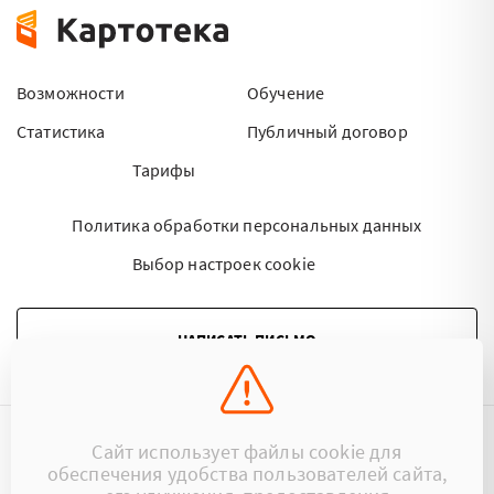
Возможности
Обучение
Статистика
Публичный договор
Тарифы
Политика обработки персональных данных
Выбор настроек cookie
НАПИСАТЬ ПИСЬМО
Сайт использует файлы cookie для
©2015 - 2026 Kartoteka.by Все права защищены.
обеспечения удобства пользователей сайта,