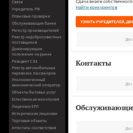
Сдача внаем собственног
Связи
Найти конкурентов
Учредитель РФ
Плановые проверки
УЗНАТЬ УЧРЕДИТЕЛЕЙ, ДИ
Обслуживающие банки
Регистр производителей
Реестр недобросовестных
Дос
поставщиков
Доминирующее
положение на рынке
Контакты
Резидент СЭЗ
Реестр автомобильных
перевозок пассажиров
Уполномоченный
Дос
экономический оператор
Объекты бытовых услуг
Естественная монополия
Обслуживающи
Лицензии ЕРЛ
Исторические лицензии
Торговые объекты
Аттестаты соответствия
Дос