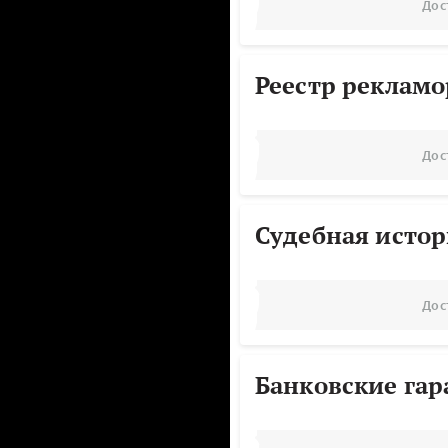
Дос
Реестр реклам
Дос
Судебная исто
Дос
Банковские га