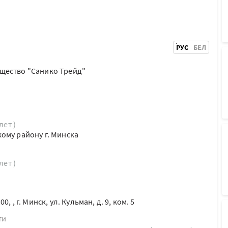
РУС
БЕЛ
щество "Санико Трейд"
лет )
ому району г. Минска
лет )
, , г. Минск, ул. Кульман, д. 9, ком. 5
ти