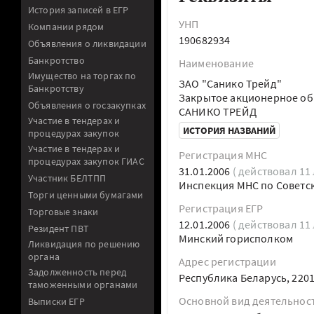
История записей в ЕГР
УНП
Компании рядом
190682934
Объявления о ликвидации
Банкротство
Наименование
Имущество на торгах по
ЗАО "Санико Трейд"
Банкротству
Закрытое акционерное об
Объявления о госзакупках
САНИКО ТРЕЙД
Участие в тендерах и
ИСТОРИЯ НАЗВАНИЙ
процедурах закупок
Участие в тендерах и
Регистрация МНС
процедурах закупок ГИАС
31.01.2006
( действовал 11 
Участник БЕЛТПП
Инспекция МНС по Советск
Торги ценными бумагами
Регистрация ЕГР
Торговые знаки
12.01.2006
( действовал 11 
Резидент ПВТ
Минский горисполком
Ликвидация по решению
органа
Адрес регистрации
Задолженность перед
Республика Беларусь, 220100
таможенными органами
Основной вид деятельнос
Выписки ЕГР