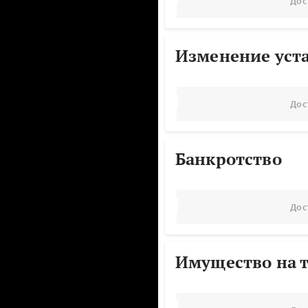
Дос
Изменение уст
Дос
Банкротство
Дос
Имущество на т