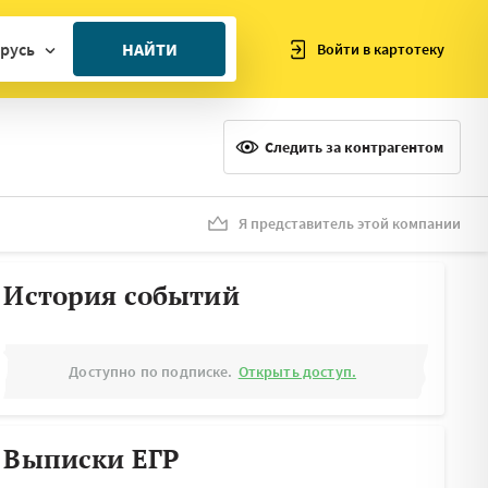
русь
НАЙТИ
Войти в картотеку
ан
ия
Следить за контрагентом
ия
ния
Я представитель этой компании
я
История событий
Доступно по подписке.
Открыть доступ.
Выписки ЕГР