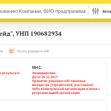
Бела
арусь
Россия
Украина
Казахст
ейд", УНП 190682934
трия
Британия
Бельгия
Герман
нси
Дания
Италия
Ирланд
сембург
Литва
Латвия
Македо
ка
Узнать учредителей
ерланды
Норвегия
Словения
Сербия
нция
Финляндия
Швеция
Эстони
МНС
в результате
ьта
Ликвидирован
Дата: 29.12.2017
Принятие решения собственника
имущества (учредителей, участников)
либо коммерческой организации в связи с
реорганизацией организации