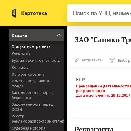
Бел
Сводка
ЗАО "Санико Тр
Авс
Статусы контрагента
Гер
Реквизиты
Люк
Исправить
Бухгалтерская отчетность
Выбор
Контакты
Нид
История событий
Фра
ЕГР
Изменение уставного
фонда
Прекращение деятельности 
Мал
реорганизации
Задолженность перед
Дата исключения: 29.12.2017
бюджетом
Задолженность перед
ФСЗН
Реестр
рекламораспространителей
Реквизиты
Судебная история