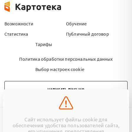
Возможности
Обучение
Статистика
Публичный договор
Тарифы
Политика обработки персональных данных
Выбор настроек cookie
НАПИСАТЬ ПИСЬМО
Сайт использует файлы cookie для
©2015 - 2026 Kartoteka.by Все права защищены.
обеспечения удобства пользователей сайта,
его улучшения, предоставления