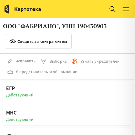
Италия
Ирландия
Люксембург
Литва
ООО "ФАБРИАНО", УНП 190430903
Латвия
Македония
Следить за контрагентом
Нидерланды
Норвегия
Словения
Сербия
Исправить
Выборка
Узнать учредителей
Франция
Финляндия
Я представитель этой компании
Швеция
Эстония
ЕГР
Мальта
Действующий
МНС
Действующий