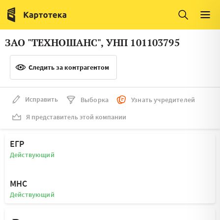
Италия
Ирландия
Люксембург
Литва
ЗАО "ТЕХНОШАНС", УНП 101103795
Латвия
Македония
Следить за контрагентом
Нидерланды
Норвегия
Словения
Сербия
Исправить
Выборка
Узнать учредителей
Франция
Финляндия
Я представитель этой компании
Швеция
Эстония
ЕГР
Мальта
Действующий
МНС
Действующий