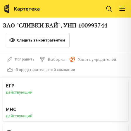
Италия
Ирландия
Люксембург
Литва
ЗАО "СЛИВКИ БАЙ", УНП 100993744
Латвия
Македония
Следить за контрагентом
Нидерланды
Норвегия
Словения
Сербия
Исправить
Выборка
Узнать учредителей
Франция
Финляндия
Я представитель этой компании
Швеция
Эстония
ЕГР
Мальта
Действующий
МНС
Действующий