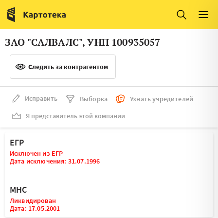
Италия
Ирландия
Люксембург
Литва
ЗАО "САЛВАЛС", УНП 100935057
Латвия
Македония
Следить за контрагентом
Нидерланды
Норвегия
Словения
Сербия
Исправить
Выборка
Узнать учредителей
Франция
Финляндия
Я представитель этой компании
Швеция
Эстония
ЕГР
Мальта
Исключен из ЕГР
Дата исключения: 31.07.1996
МНС
Ликвидирован
Дата: 17.05.2001