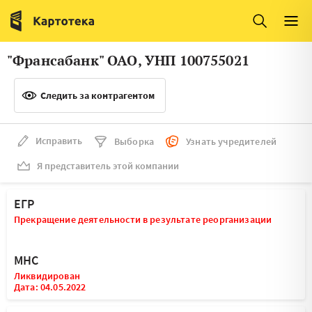
Италия
Ирландия
Люксембург
Литва
"Франсабанк" ОАО, УНП 100755021
Латвия
Македония
Следить за контрагентом
Нидерланды
Норвегия
Словения
Сербия
Исправить
Выборка
Узнать учредителей
Франция
Финляндия
Я представитель этой компании
Швеция
Эстония
ЕГР
Мальта
Прекращение деятельности в результате реорганизации
МНС
Ликвидирован
Дата: 04.05.2022