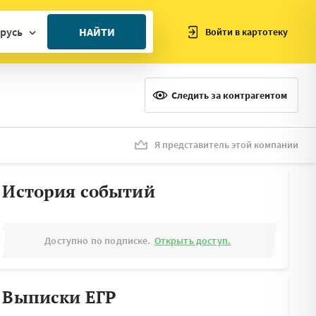
русь
НАЙТИ
Войти в картотеку
ан
ия
Следить за контрагентом
ия
ния
Я представитель этой компании
я
История событий
Доступно по подписке.
Открыть доступ.
Выписки ЕГР