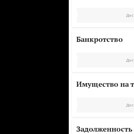
Дос
Банкротство
Дос
Имущество на т
Дос
Задолженность