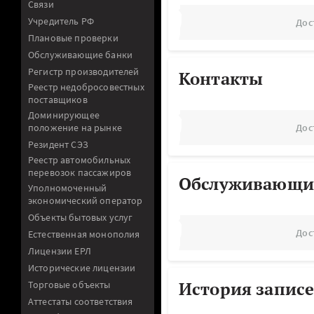
Связи
Учредитель РФ
Дос
Плановые проверки
Обслуживающие банки
Регистр производителей
Контакты
Реестр недобросовестных
поставщиков
Доминирующее
положение на рынке
Дос
Резидент СЭЗ
Реестр автомобильных
перевозок пассажиров
Обслуживающи
Уполномоченный
экономический оператор
Объекты бытовых услуг
Дос
Естественная монополия
Лицензии ЕРЛ
Исторические лицензии
История записе
Торговые объекты
Аттестаты соответствия