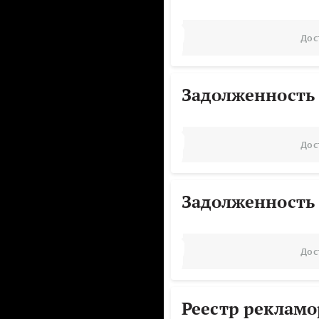
Дос
Задолженность
Дос
Задолженность
Дос
Реестр реклам