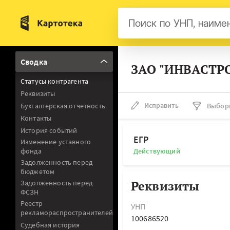
Бел
Сводка
ЗАО "ИНВАСТРО
Авс
Статусы контрагента
Гер
Реквизиты
Люк
Исправить
Бухгалтерская отчетность
Выбор
Контакты
Нид
История событий
Фра
ЕГР
Изменение уставного
фонда
Действующий
Мал
Задолженность перед
бюджетом
Реквизиты
Задолженность перед
ФСЗН
Реестр
УНП
рекламораспространителей
100686520
Судебная история