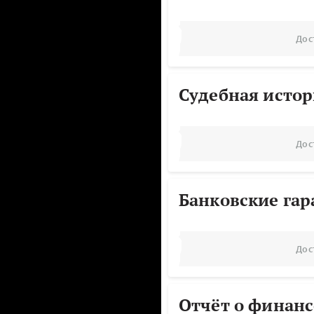
Дос
Судебная исто
Дос
Банковские га
Дос
Отчёт о финанс