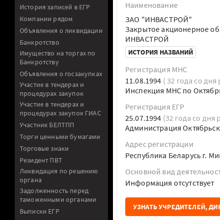
Наименование
История записей в ЕГР
Компании рядом
ЗАО "ИНВАСТРОЙ"
Закрытое акционерное о
Объявления о ликвидации
ИНВАСТРОЙ
Банкротство
ИСТОРИЯ НАЗВАНИЙ
Имущество на торгах по
Банкротству
Регистрация МНС
Объявления о госзакупках
11.08.1994
( 32 года со дня
Участие в тендерах и
Инспекция МНС по Октябр
процедурах закупок
Участие в тендерах и
Регистрация ЕГР
процедурах закупок ГИАС
25.07.1994
(32 года со дня 
Участник БЕЛТПП
Администрация Октябрьско
Торги ценными бумагами
Адрес регистрации
Торговые знаки
Республика Беларусь г. Ми
Резидент ПВТ
Ликвидация по решению
Основной вид деятельнос
органа
Информация отсутствует
Задолженность перед
таможенными органами
УЗНАТЬ УЧРЕДИТЕЛЕЙ, ДИ
Выписки ЕГР