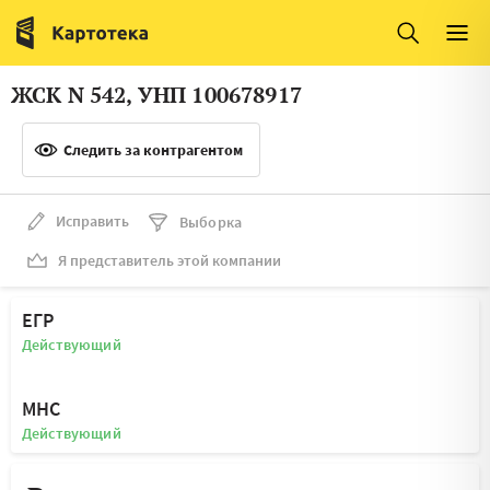
Италия
Ирландия
Люксембург
Литва
ЖСК N 542, УНП 100678917
Латвия
Македония
Следить за контрагентом
Нидерланды
Норвегия
Словения
Сербия
Исправить
Выборка
Франция
Финляндия
Я представитель этой компании
Швеция
Эстония
ЕГР
Мальта
Действующий
МНС
Действующий