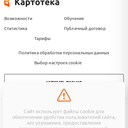
Возможности
Обучение
Статистика
Публичный договор
Тарифы
Политика обработки персональных данных
Выбор настроек cookie
НАПИСАТЬ ПИСЬМО
Сайт использует файлы cookie для
©2015 - 2026 Kartoteka.by Все права защищены.
обеспечения удобства пользователей сайта,
его улучшения, предоставления
+375 (29) 17-383-17
ООО «Картотека»