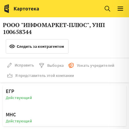
Италия
Ирландия
Люксембург
Литва
РООО "ИНФОМАРКЕТ-ПЛЮС", УНП
Латвия
Македония
100658344
Нидерланды
Норвегия
Следить за контрагентом
Словения
Сербия
Франция
Финляндия
Исправить
Выборка
Узнать учредителей
Я представитель этой компании
Швеция
Эстония
Мальта
ЕГР
Действующий
МНС
Действующий