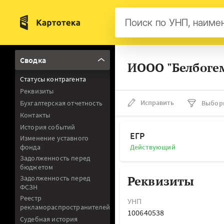
Бел
Сводка
ИООО "Белбогем
Авс
Статусы контрагента
Гер
Реквизиты
Люк
Исправить
Бухгалтерская отчетность
Выбор
Контакты
Нид
История событий
Фра
ЕГР
Изменение уставного
фонда
Действующий
Мал
Задолженность перед
бюджетом
Реквизиты
Задолженность перед
ФСЗН
Реестр
УНП
рекламораспространителей
100640538
Судебная история