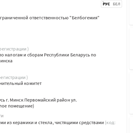
РУС
БЕЛ
ограниченной ответственностью "Белбогемия"
 регистрации )
о налогам и сборам Республики Беларусь по
Минска
регистрации )
нительный комитет
сь г. Минск Первомайский район ул.
илое помещение)
ти
ми из керамики и стекла, чистящими средствами
(код: