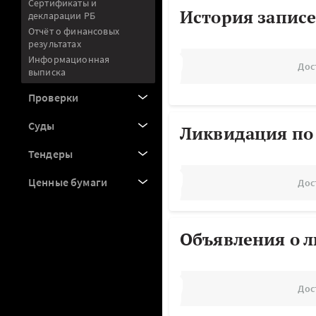
Сертификаты и
История записе
декларации РБ
Отчёт о финансовых
результатах
Информационная
Дос
выписка
Проверки
Суды
Ликвидация по
Тендеры
Ценные бумаги
Дос
Объявления о 
Дос