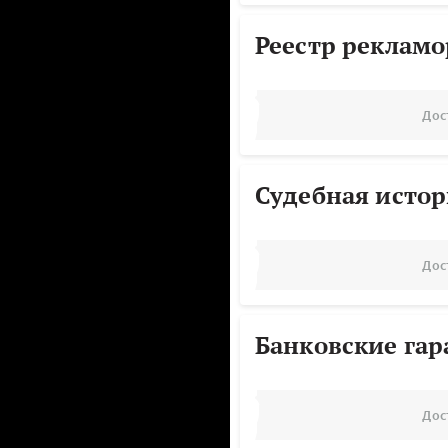
Реестр реклам
Дос
Судебная исто
Дос
Банковские га
Дос