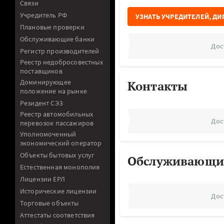
Связи
Учредитель РФ
УЗНАТЬ УЧРЕДИТЕЛЕЙ, ДИ
Плановые проверки
Обслуживающие банки
Дос
Регистр производителей
Реестр недобросовестных
поставщиков
Доминирующее
Контакты
положение на рынке
Резидент СЭЗ
Реестр автомобильных
Дос
перевозок пассажиров
Уполномоченный
экономический оператор
Объекты бытовых услуг
Обслуживающи
Естественная монополия
Лицензии ЕРЛ
Исторические лицензии
Дос
Торговые объекты
Аттестаты соответствия