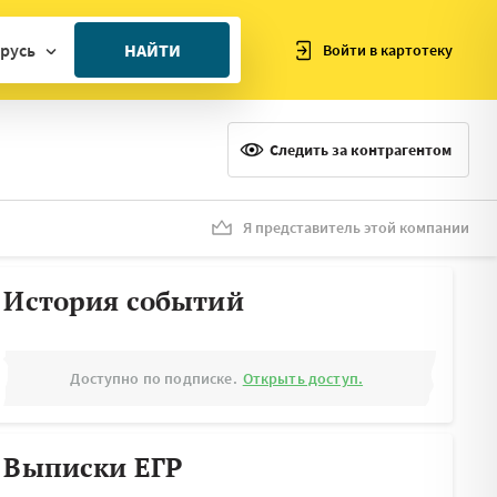
русь
НАЙТИ
Войти в картотеку
ан
ия
Следить за контрагентом
ия
ния
Я представитель этой компании
я
История событий
Доступно по подписке.
Открыть доступ.
Выписки ЕГР