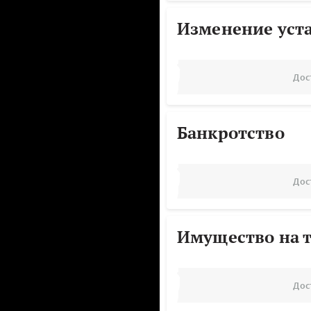
Изменение уст
Дос
Банкротство
Дос
Имущество на т
Дос