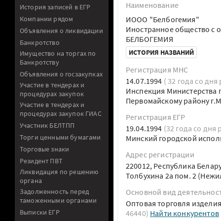
Наименование
История записей в ЕГР
Компании рядом
ИООО "Белбогемия"
Иностранное общество с 
Объявления о ликвидации
БЕЛБОГЕМИЯ
Банкротство
ИСТОРИЯ НАЗВАНИЙ
Имущество на торгах по
Банкротству
Регистрация МНС
Объявления о госзакупках
14.07.1994
( 32 года со дня
Участие в тендерах и
Инспекция Министерства п
процедурах закупок
Первомайскому району г.
Участие в тендерах и
процедурах закупок ГИАС
Регистрация ЕГР
Участник БЕЛТПП
19.04.1994
(32 года со дня 
Торги ценными бумагами
Минский городской испол
Торговые знаки
Адрес регистрации
Резидент ПВТ
220012, Республика Белару
Ликвидация по решению
Толбухина 2а пом. 2 (Неж
органа
Задолженность перед
Основной вид деятельнос
таможенными органами
Оптовая торговля изделия
Выписки ЕГР
46440)
Найти конкурентов