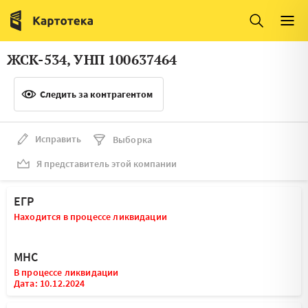
Италия
Ирландия
Люксембург
Литва
ЖСК-534, УНП 100637464
Латвия
Македония
Следить за контрагентом
Нидерланды
Норвегия
Словения
Сербия
Исправить
Выборка
Франция
Финляндия
Я представитель этой компании
Швеция
Эстония
ЕГР
Мальта
Находится в процессе ликвидации
МНС
В процессе ликвидации
Дата: 10.12.2024