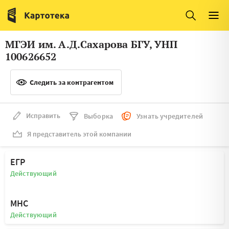
Италия
Ирландия
Люксембург
Литва
МГЭИ им. А.Д.Сахарова БГУ, УНП
Латвия
Македония
100626652
Нидерланды
Норвегия
Следить за контрагентом
Словения
Сербия
Франция
Финляндия
Исправить
Выборка
Узнать учредителей
Я представитель этой компании
Швеция
Эстония
Мальта
ЕГР
Действующий
МНС
Действующий