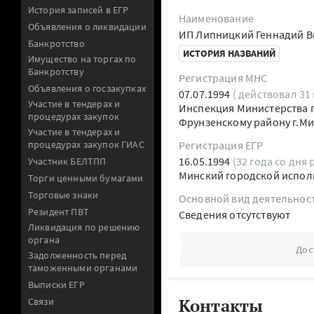
История записей в ЕГР
Наименование
Объявления о ликвидации
ИП Липницкий Геннадий В
Банкротство
ИСТОРИЯ НАЗВАНИЙ
Имущество на торгах по
Банкротству
Регистрация МНС
Объявления о госзакупках
07.07.1994
( действовал 31 
Участие в тендерах и
Инспекция Министерства п
процедурах закупок
Фрунзенскому району г.Ми
Участие в тендерах и
процедурах закупок ГИАС
Регистрация ЕГР
16.05.1994
(32 года со дня 
Участник БЕЛТПП
Минский городской испол
Торги ценными бумагами
Торговые знаки
Основной вид деятельнос
Резидент ПВТ
Cведения отсутствуют
Ликвидация по решению
органа
Дос
Задолженность перед
таможенными органами
Выписки ЕГР
Контакты
Связи