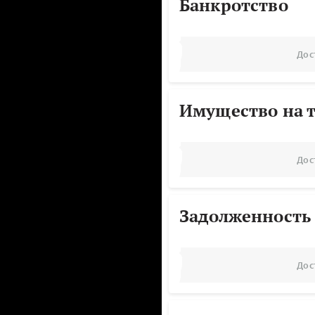
Банкротство
Дос
Имущество на т
Дос
Задолженность
Дос