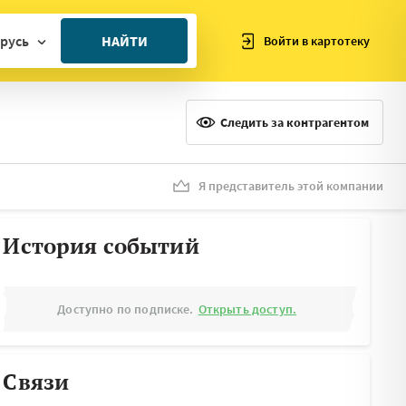
русь
НАЙТИ
Войти в картотеку
ан
ия
Следить за контрагентом
ия
ния
Я представитель этой компании
я
История событий
Доступно по подписке.
Открыть доступ.
Связи