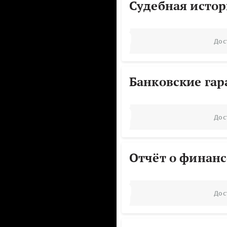
Судебная исто
Дос
Банковские га
Дос
Отчёт о финанс
Дос