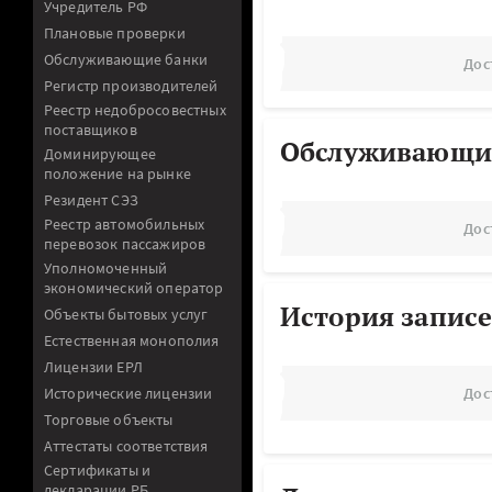
Учредитель РФ
Плановые проверки
Обслуживающие банки
Дос
Регистр производителей
Реестр недобросовестных
поставщиков
Обслуживающи
Доминирующее
положение на рынке
Резидент СЭЗ
Реестр автомобильных
Дос
перевозок пассажиров
Уполномоченный
экономический оператор
История записе
Объекты бытовых услуг
Естественная монополия
Лицензии ЕРЛ
Исторические лицензии
Дос
Торговые объекты
Аттестаты соответствия
Сертификаты и
декларации РБ