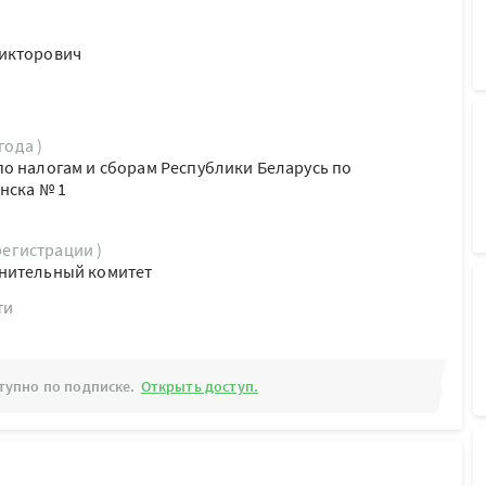
икторович
года )
о налогам и сборам Республики Беларусь по
нска № 1
регистрации )
нительный комитет
ти
тупно по подписке.
Открыть доступ.