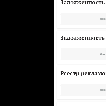
Задолженность
Дос
Задолженность
Дос
Реестр реклам
Дос