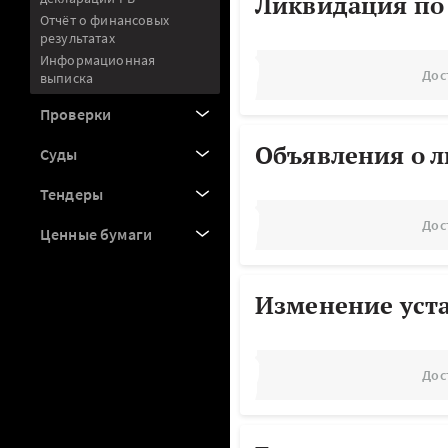
Ликвидация по
Отчёт о финансовых
результатах
Информационная
Дос
выписка
Проверки
Объявления о 
Суды
Тендеры
Дос
Ценные бумаги
Изменение уст
Дос