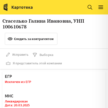
Италия
Ирландия
Люксембург
Литва
Стаселько Галина Ивановна, УНП
Латвия
Македония
100610678
Нидерланды
Норвегия
Следить за контрагентом
Словения
Сербия
Франция
Финляндия
Исправить
Выборка
Я представитель этой компании
Швеция
Эстония
Мальта
ЕГР
Исключен из ЕГР
МНС
Ликвидирован
Дата: 20.03.2025