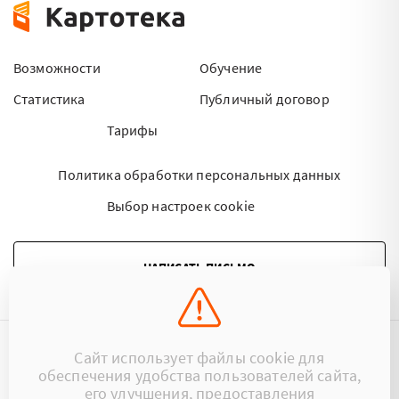
Возможности
Обучение
Статистика
Публичный договор
Тарифы
Политика обработки персональных данных
Выбор настроек cookie
НАПИСАТЬ ПИСЬМО
Сайт использует файлы cookie для
©2015 - 2026 Kartoteka.by Все права защищены.
обеспечения удобства пользователей сайта,
его улучшения, предоставления