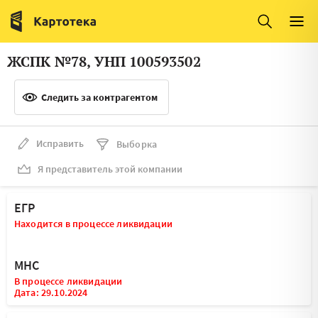
Италия
Ирландия
Люксембург
Литва
ЖСПК №78, УНП 100593502
Латвия
Македония
Следить за контрагентом
Нидерланды
Норвегия
Словения
Сербия
Исправить
Выборка
Франция
Финляндия
Я представитель этой компании
Швеция
Эстония
ЕГР
Мальта
Находится в процессе ликвидации
МНС
В процессе ликвидации
Дата: 29.10.2024