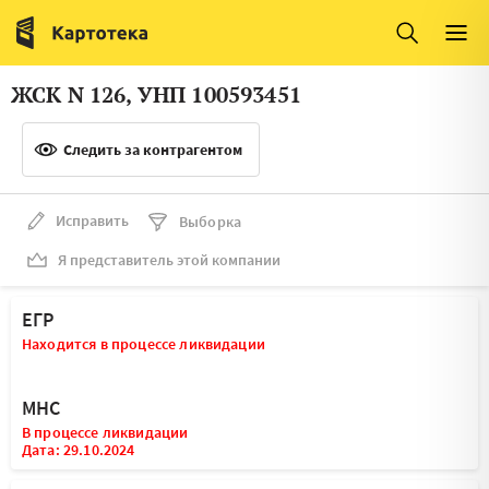
Италия
Ирландия
Люксембург
Литва
ЖСК N 126, УНП 100593451
Латвия
Македония
Следить за контрагентом
Нидерланды
Норвегия
Словения
Сербия
Исправить
Выборка
Франция
Финляндия
Я представитель этой компании
Швеция
Эстония
ЕГР
Мальта
Находится в процессе ликвидации
МНС
В процессе ликвидации
Дата: 29.10.2024