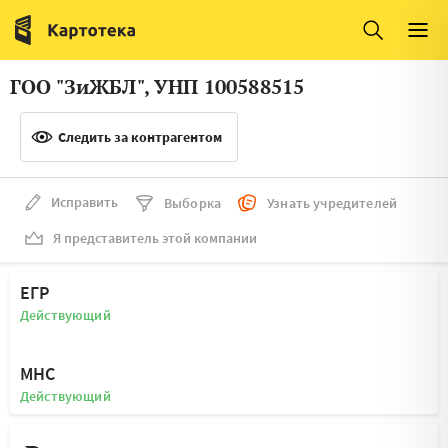
Италия
Ирландия
Люксембург
Литва
ГОО "ЗиЖБЛ", УНП 100588515
Латвия
Македония
Следить за контрагентом
Нидерланды
Норвегия
Словения
Сербия
Исправить
Выборка
Узнать учредителей
Франция
Финляндия
Я представитель этой компании
Швеция
Эстония
ЕГР
Мальта
Действующий
МНС
Действующий