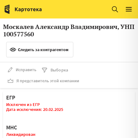
Италия
Ирландия
Люксембург
Литва
Москалев Александр Владимирович, УНП
Латвия
Македония
100577560
Нидерланды
Норвегия
Следить за контрагентом
Словения
Сербия
Франция
Финляндия
Исправить
Выборка
Я представитель этой компании
Швеция
Эстония
Мальта
ЕГР
Исключен из ЕГР
Дата исключения: 20.02.2025
МНС
Ликвидирован