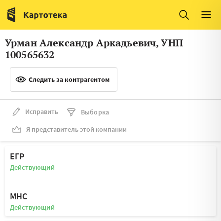
Италия
Ирландия
Люксембург
Литва
Урман Александр Аркадьевич, УНП
Латвия
Македония
100565632
Нидерланды
Норвегия
Следить за контрагентом
Словения
Сербия
Франция
Финляндия
Исправить
Выборка
Я представитель этой компании
Швеция
Эстония
Мальта
ЕГР
Действующий
МНС
Действующий