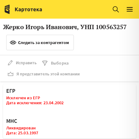
Италия
Ирландия
Люксембург
Литва
Жерко Игорь Иванович, УНП 100563257
Латвия
Македония
Следить за контрагентом
Нидерланды
Норвегия
Словения
Сербия
Исправить
Выборка
Франция
Финляндия
Я представитель этой компании
Швеция
Эстония
ЕГР
Мальта
Исключен из ЕГР
Дата исключения: 23.04.2002
МНС
Ликвидирован
Дата: 25.03.1997