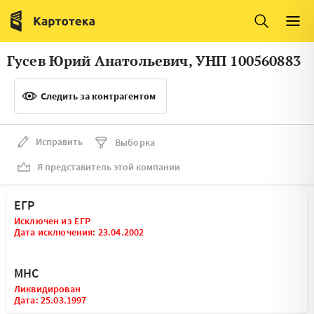
Италия
Ирландия
Люксембург
Литва
Гусев Юрий Анатольевич, УНП 100560883
Латвия
Македония
Следить за контрагентом
Нидерланды
Норвегия
Словения
Сербия
Исправить
Выборка
Франция
Финляндия
Я представитель этой компании
Швеция
Эстония
ЕГР
Мальта
Исключен из ЕГР
Дата исключения: 23.04.2002
МНС
Ликвидирован
Дата: 25.03.1997