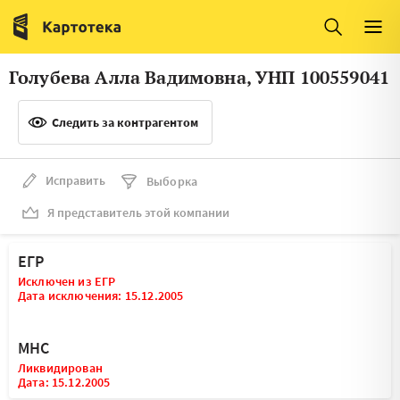
Италия
Ирландия
Люксембург
Литва
Голубева Алла Вадимовна, УНП 100559041
Латвия
Македония
Следить за контрагентом
Нидерланды
Норвегия
Словения
Сербия
Исправить
Выборка
Франция
Финляндия
Я представитель этой компании
Швеция
Эстония
ЕГР
Мальта
Исключен из ЕГР
Дата исключения: 15.12.2005
МНС
Ликвидирован
Дата: 15.12.2005