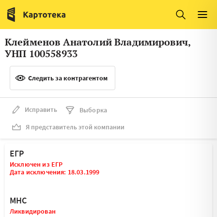
Италия
Ирландия
Люксембург
Литва
Клейменов Анатолий Владимирович,
Латвия
Македония
УНП 100558933
Нидерланды
Норвегия
Следить за контрагентом
Словения
Сербия
Франция
Финляндия
Исправить
Выборка
Я представитель этой компании
Швеция
Эстония
Мальта
ЕГР
Исключен из ЕГР
Дата исключения: 18.03.1999
МНС
Ликвидирован