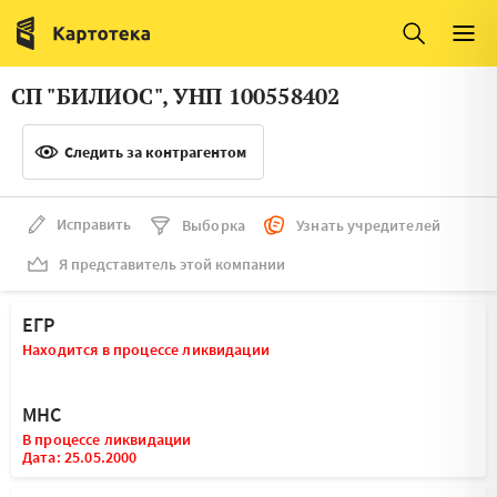
Италия
Ирландия
Люксембург
Литва
СП "БИЛИОС", УНП 100558402
Латвия
Македония
Следить за контрагентом
Нидерланды
Норвегия
Словения
Сербия
Исправить
Выборка
Узнать учредителей
Франция
Финляндия
Я представитель этой компании
Швеция
Эстония
ЕГР
Мальта
Находится в процессе ликвидации
МНС
В процессе ликвидации
Дата: 25.05.2000