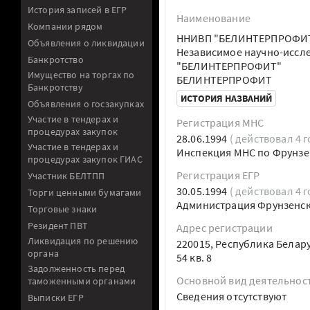
История записей в ЕГР
Наименование
Компании рядом
ННИВП "БЕЛИНТЕРПРОФИ
Объявления о ликвидации
Независимое научно-иссл
Банкротство
"БЕЛИНТЕРПРОФИТ"
Имущество на торгах по
БЕЛИНТЕРПРОФИТ
Банкротству
ИСТОРИЯ НАЗВАНИЙ
Объявления о госзакупках
Участие в тендерах и
Регистрация МНС
процедурах закупок
28.06.1994
( действовал 4 г
Участие в тендерах и
Инспекция МНС по Фрунзе
процедурах закупок ГИАС
Регистрация ЕГР
Участник БЕЛТПП
30.05.1994
( действовал 4 г
Торги ценными бумагами
Администрация Фрунзенско
Торговые знаки
Резидент ПВТ
Адрес регистрации
Ликвидация по решению
220015, Республика Белару
органа
54 кв. 8
Задолженность перед
Основной вид деятельнос
таможенными органами
Cведения отсутствуют
Выписки ЕГР