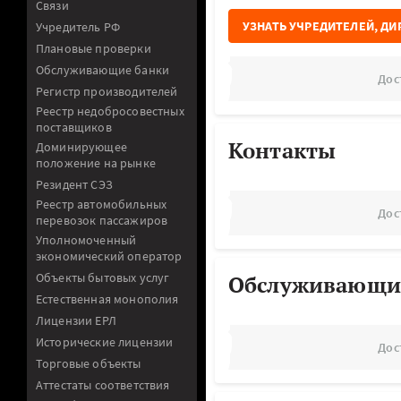
Связи
УЗНАТЬ УЧРЕДИТЕЛЕЙ, ДИ
Учредитель РФ
Плановые проверки
Обслуживающие банки
Дос
Регистр производителей
Реестр недобросовестных
поставщиков
Контакты
Доминирующее
положение на рынке
Резидент СЭЗ
Реестр автомобильных
Дос
перевозок пассажиров
Уполномоченный
экономический оператор
Объекты бытовых услуг
Обслуживающи
Естественная монополия
Лицензии ЕРЛ
Исторические лицензии
Дос
Торговые объекты
Аттестаты соответствия