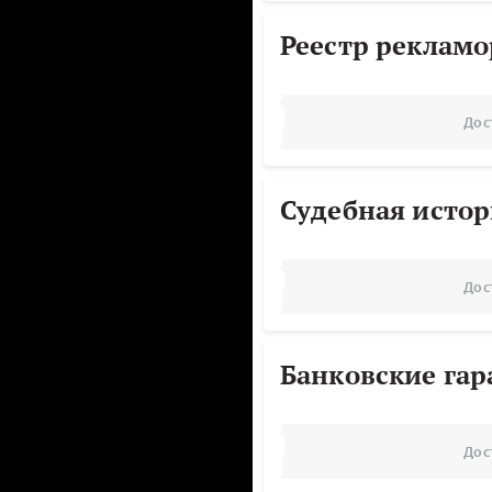
Реестр реклам
Дос
Судебная исто
Дос
Банковские га
Дос