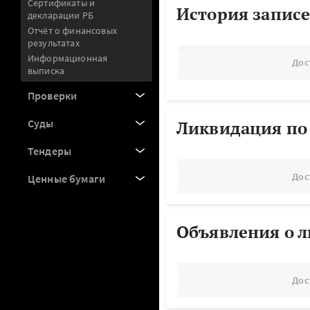
Сертификаты и
История записе
декларации РБ
Отчёт о финансовых
результатах
Информационная
Дос
выписка
Проверки
Суды
Ликвидация по
Тендеры
Дос
Ценные бумаги
Объявления о 
Дос