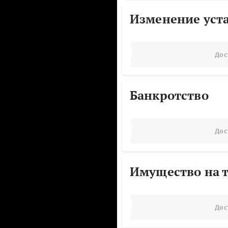
Изменение уст
Дос
Банкротство
Дос
Имущество на т
Дос