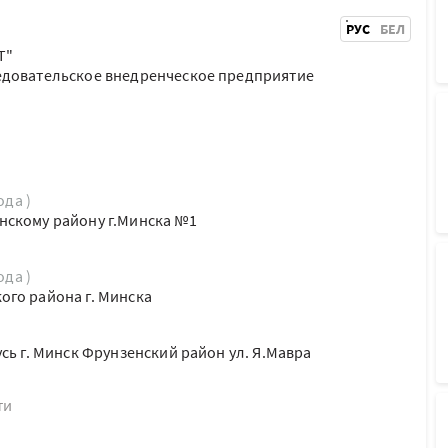
РУС
БЕЛ
Т"
едовательское внедренческое предприятие
ода )
нскому району г.Минска №1
ода )
го района г. Минска
сь г. Минск Фрунзенский район ул. Я.Мавра
ти