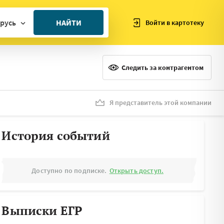
русь
НАЙТИ
Войти в картотеку
ан
ия
Следить за контрагентом
ия
ния
Я представитель этой компании
я
История событий
Доступно по подписке.
Открыть доступ.
Выписки ЕГР