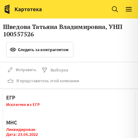
Италия
Ирландия
Люксембург
Литва
Шведова Татьяна Владимировна, УНП
Латвия
Македония
100557526
Нидерланды
Норвегия
Следить за контрагентом
Словения
Сербия
Франция
Финляндия
Исправить
Выборка
Я представитель этой компании
Швеция
Эстония
Мальта
ЕГР
Исключен из ЕГР
МНС
Ликвидирован
Дата: 23.06.2022