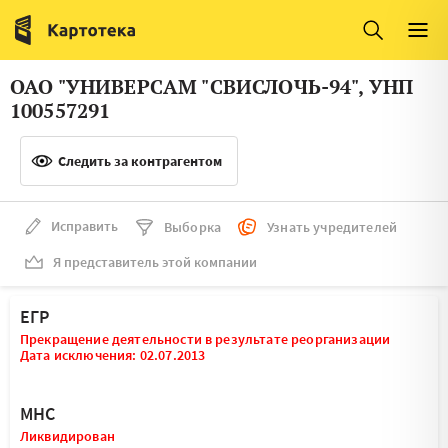
Италия
Ирландия
Люксембург
Литва
ОАО "УНИВЕРСАМ "СВИСЛОЧЬ-94", УНП
Латвия
Македония
100557291
Нидерланды
Норвегия
Следить за контрагентом
Словения
Сербия
Франция
Финляндия
Исправить
Выборка
Узнать учредителей
Я представитель этой компании
Швеция
Эстония
Мальта
ЕГР
Прекращение деятельности в результате реорганизации
Дата исключения: 02.07.2013
МНС
Ликвидирован