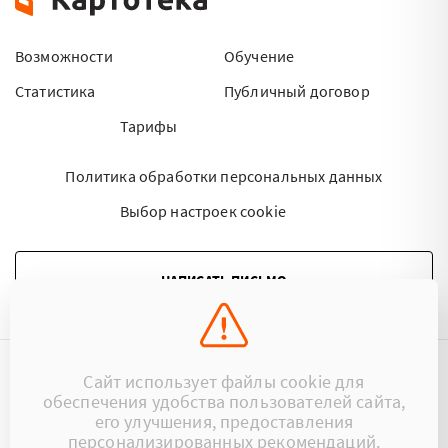
Возможности
Обучение
Статистика
Публичный договор
Тарифы
Политика обработки персональных данных
Выбор настроек cookie
НАПИСАТЬ ПИСЬМО
Сайт использует файлы cookie для
©2015 - 2026 Kartoteka.by Все права защищены.
обеспечения удобства пользователей сайта,
его улучшения, предоставления
+375 (29) 17-383-17
ООО «Картотека»
персонализированных рекомендаций.